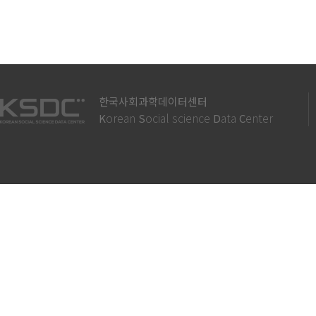
한국사회과학데이터센터
orean
ocial science
ata
enter
K
S
D
C