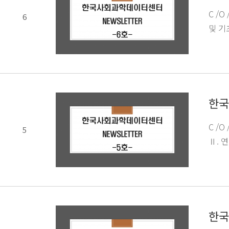
C /O
6
및 기
한국
C /O
5
Ⅱ. 
한국