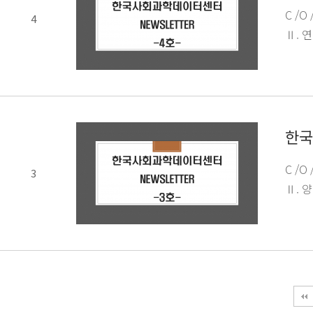
C /O
4
Ⅱ. 
한국
C /O
3
Ⅱ. 양
맨끝