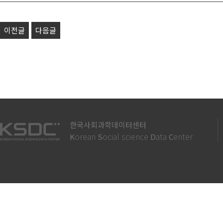
이전글
다음글
한국사회과학데이터센터
orean
ocial science
ata
enter
K
S
D
C