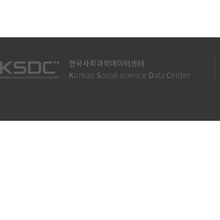
한국사회과학데이터센터
orean
ocial science
ata
enter
K
S
D
C