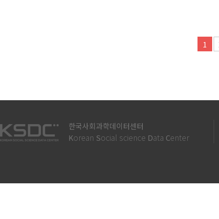
다음
맨끝
1
한국사회과학데이터센터
orean
ocial science
ata
enter
K
S
D
C