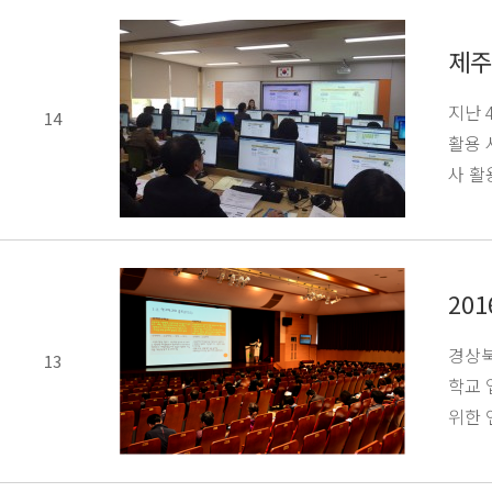
제주
지난 
14
활용 
사 활
20
경상북
13
학교 
위한