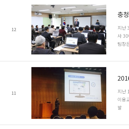
충청
지난 
12
사 3
팀장은
20
지난 
11
이용교
발