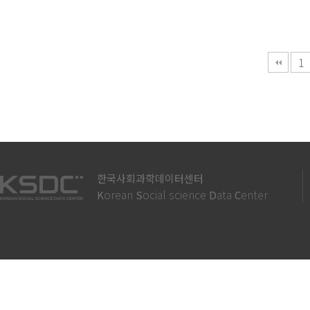
다음
맨끝
1
한국사회과학데이터센터
orean
ocial science
ata
enter
K
S
D
C