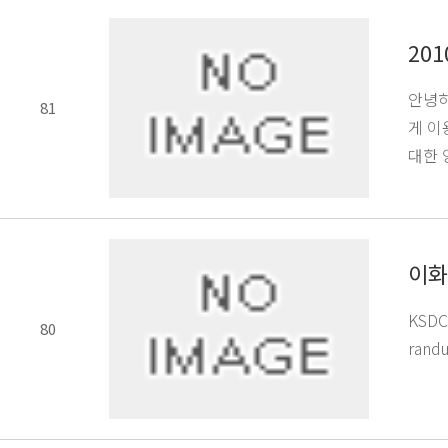
20
안녕하
81
게 이
대한 
이화
KSD
80
ran