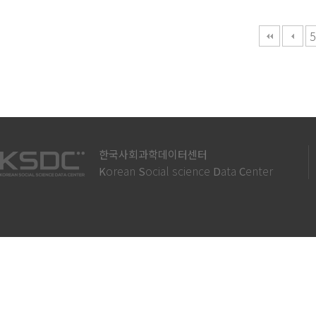
다음
맨끝
5
한국사회과학데이터센터
orean
ocial science
ata
enter
K
S
D
C