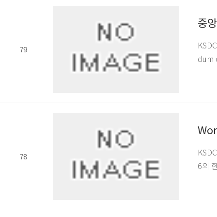
중앙
KSD
79
dum
Wor
KSDC
78
6의 