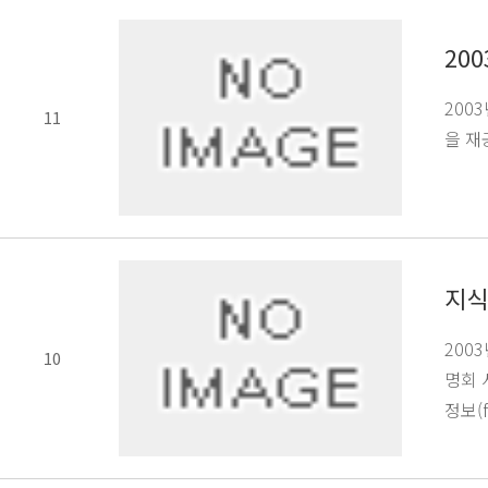
20
200
11
을 재
지식
200
10
명회 
정보(f