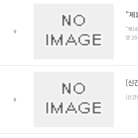
"제
"제1
9
만 2
[신
[신간
8