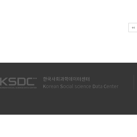
맨끝
한국사회과학데이터센터
orean
ocial science
ata
enter
K
S
D
C