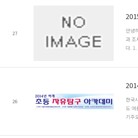
20
안녕하
27
과 조
다. 1.
20
한국사
26
도 여
기주