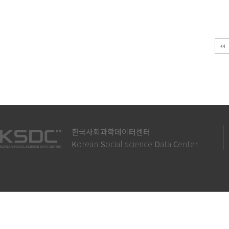
맨끝
한국사회과학데이터센터
orean
ocial science
ata
enter
K
S
D
C