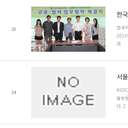
한국
한국지
25
201
과
서울
KSD
24
술논문
다. 2