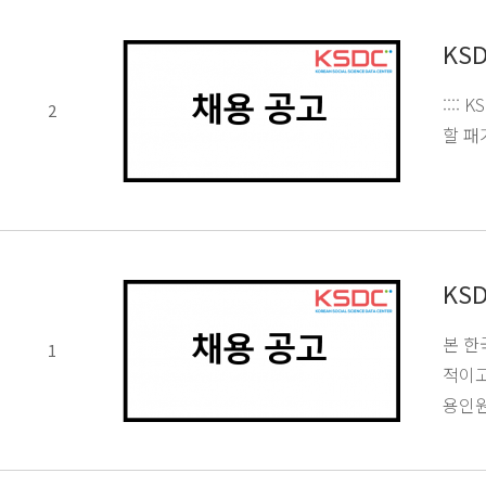
KS
:::
2
할 패
KS
본 한
1
적이고
용인원