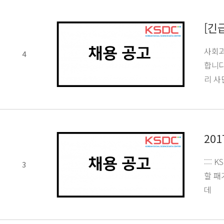
[긴
사회과
4
합니다
리 
20
:::
3
할 패
데