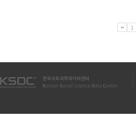
다음
맨끝
1
한국사회과학데이터센터
orean
ocial science
ata
enter
K
S
D
C