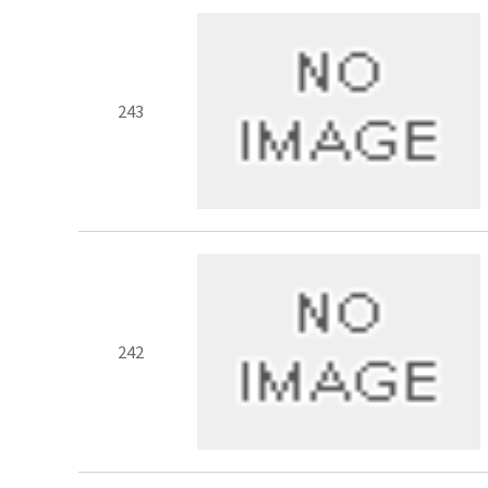
243
242