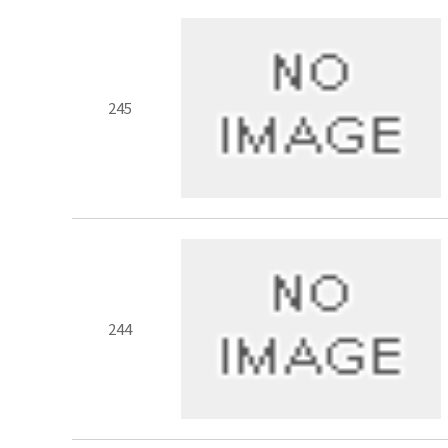
245
244