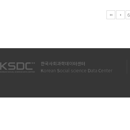
다음
맨끝
6
한국사회과학데이터센터
orean
ocial science
ata
enter
K
S
D
C