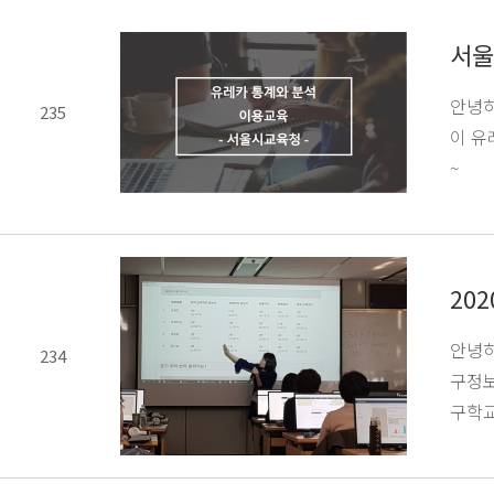
서울
안녕하
235
이 유
~
20
안녕하
234
구정보
구학교