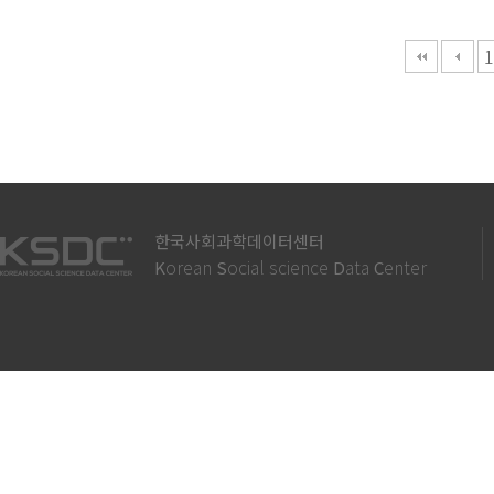
다음
맨끝
1
한국사회과학데이터센터
orean
ocial science
ata
enter
K
S
D
C