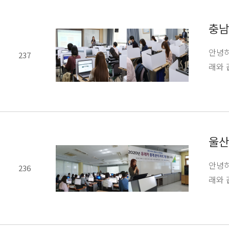
충남
안녕하
237
래와 같
울산
안녕하
236
래와 같