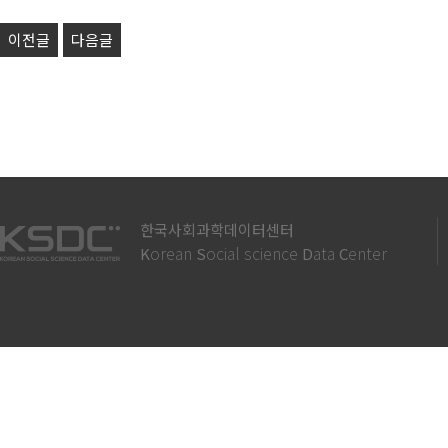
이전글
다음글
한국사회과학데이터센터
orean
ocial science
ata
enter
K
S
D
C