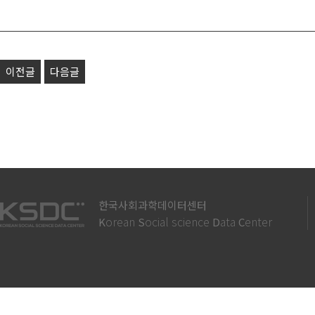
이전글
다음글
한국사회과학데이터센터
orean
ocial science
ata
enter
K
S
D
C