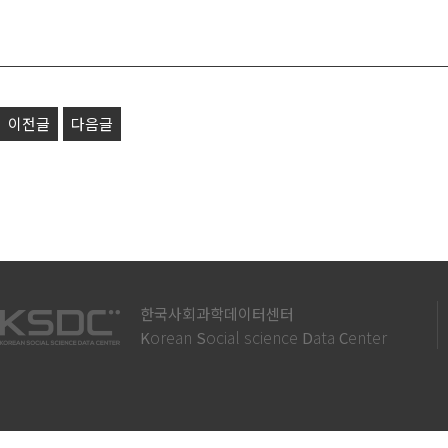
이전글
다음글
한국사회과학데이터센터
orean
ocial science
ata
enter
K
S
D
C