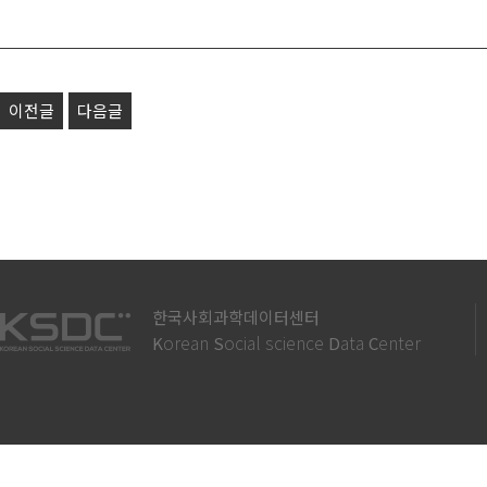
이전글
다음글
한국사회과학데이터센터
orean
ocial science
ata
enter
K
S
D
C