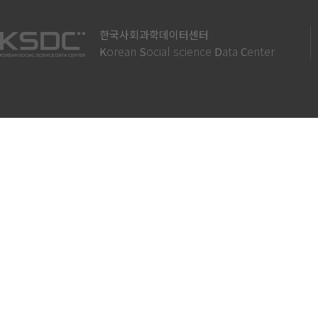
한국사회과학데이터센터
orean
ocial science
ata
enter
K
S
D
C