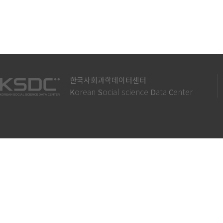
한국사회과학데이터센터
orean
ocial science
ata
enter
K
S
D
C