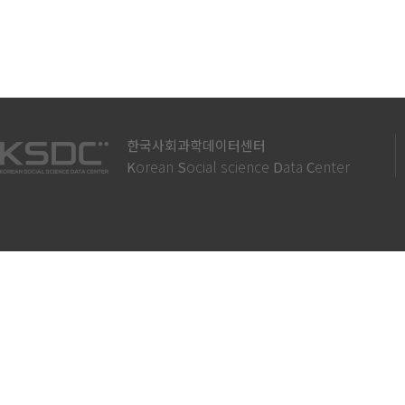
한국사회과학데이터센터
orean
ocial science
ata
enter
K
S
D
C