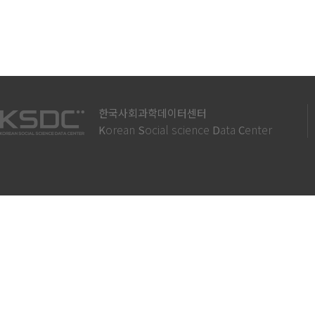
한국사회과학데이터센터
orean
ocial science
ata
enter
K
S
D
C